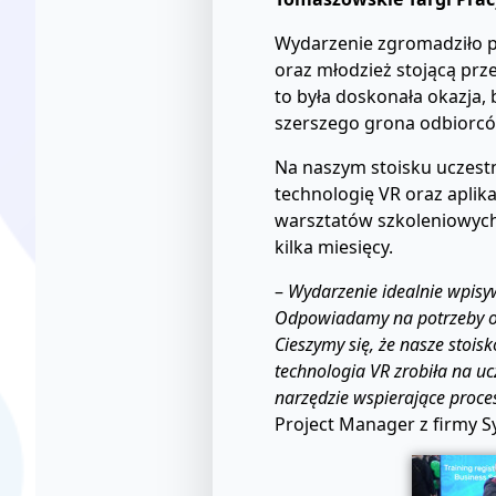
Wydarzenie zgromadziło 
oraz młodzież stojącą prz
to była doskonała okazja,
szerszego grona odbiorcó
Na naszym stoisku uczest
technologię VR oraz aplik
warsztatów szkoleniowych
kilka miesięcy.
–
Wydarzenie idealnie wpisy
Odpowiadamy na potrzeby osó
Cieszymy się, że nasze stois
technologia VR zrobiła na u
narzędzie wspierające proce
Project Manager z firmy Sy