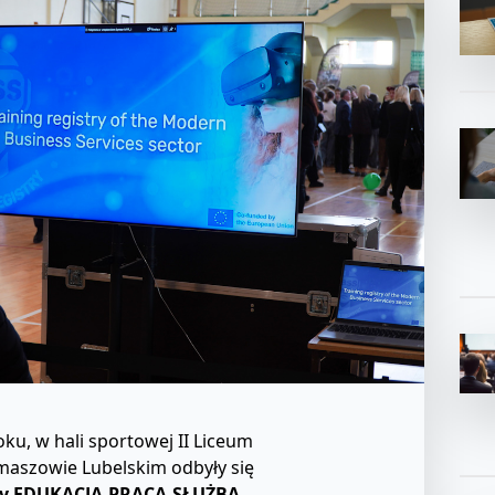
ku, w hali sportowej II Liceum
aszowie Lubelskim odbyły się
cy EDUKACJA-PRACA-SŁUŻBA
.