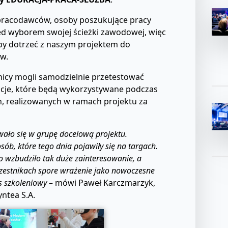
pracodawców, osoby poszukujące pracy
ed wyborem swojej ścieżki zawodowej, więc
 by dotrzeć z naszym projektem do
w.
nicy mogli samodzielnie przetestować
acje, które będą wykorzystywane podczas
, realizowanych w ramach projektu za
wało się w grupę docelową projektu.
b, które tego dnia pojawiły się na targach.
ko wzbudziło tak duże zainteresowanie, a
czestnikach spore wrażenie jako nowoczesne
s szkoleniowy
– mówi Paweł Karczmarzyk,
ntea S.A.