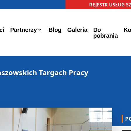
REJESTR USŁUG 
ci
Partnerzy
Blog
Galeria
Do
Ko
pobrania
aszowskich Targach Pracy
P