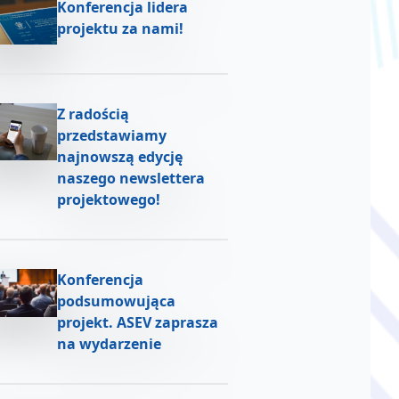
Konferencja lidera
projektu za nami!
Z radością
przedstawiamy
najnowszą edycję
naszego newslettera
projektowego!
Konferencja
podsumowująca
projekt. ASEV zaprasza
na wydarzenie