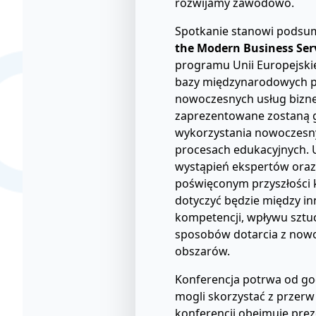
rozwijamy zawodowo.
Spotkanie stanowi podsu
the Modern Business Serv
programu Unii Europejskie
bazy międzynarodowych p
nowoczesnych usług bizne
zaprezentowane zostaną g
wykorzystania nowoczesny
procesach edukacyjnych. U
wystąpień ekspertów oraz
poświęconym przyszłości 
dotyczyć będzie między in
kompetencji, wpływu sztucz
sposobów dotarcia z nowo
obszarów.
Konferencja potrwa od god
mogli skorzystać z przer
konferencji obejmuje prez