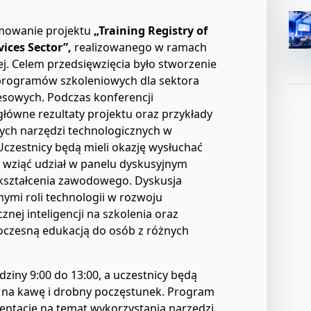
mowanie projektu
„Training Registry of
ices Sector”,
realizowanego w ramach
j. Celem przedsięwzięcia było stworzenie
rogramów szkoleniowych dla sektora
sowych. Podczas konferencji
łówne rezultaty projektu oraz przykłady
ch narzędzi technologicznych w
czestnicy będą mieli okazję wysłuchać
 wziąć udział w panelu dyskusyjnym
kształcenia zawodowego. Dyskusja
nymi roli technologii w rozwoju
nej inteligencji na szkolenia oraz
czesną edukacją do osób z różnych
ziny 9:00 do 13:00, a uczestnicy będą
w na kawę i drobny poczęstunek. Program
entacje na temat wykorzystania narzędzi