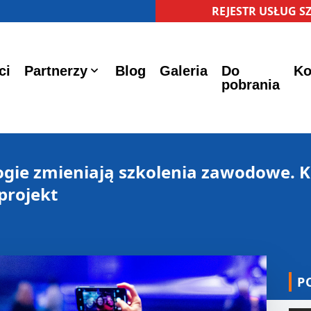
REJESTR USŁUG 
ci
Partnerzy
Blog
Galeria
Do
Ko
pobrania
gie zmieniają szkolenia zawodowe. K
projekt
P