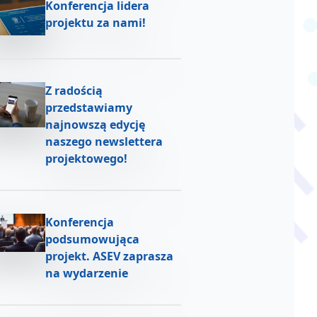
Konferencja lidera
projektu za nami!
Z radością
przedstawiamy
najnowszą edycję
naszego newslettera
projektowego!
Konferencja
podsumowująca
projekt. ASEV zaprasza
na wydarzenie