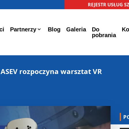
REJESTR USŁUG 
ci
Partnerzy
Blog
Galeria
Do
Ko
pobrania
. ASEV rozpoczyna warsztat VR
P