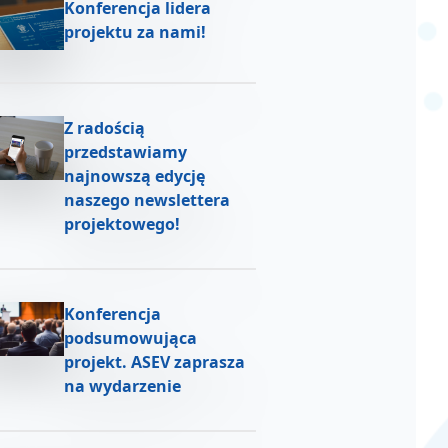
Konferencja lidera
projektu za nami!
Z radością
przedstawiamy
najnowszą edycję
naszego newslettera
projektowego!
Konferencja
podsumowująca
projekt. ASEV zaprasza
na wydarzenie