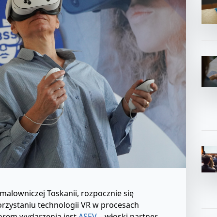
malowniczej Toskanii, rozpocznie się
rzystaniu technologii VR w procesach
orem wydarzenia jest
ASEV
– włoski partner